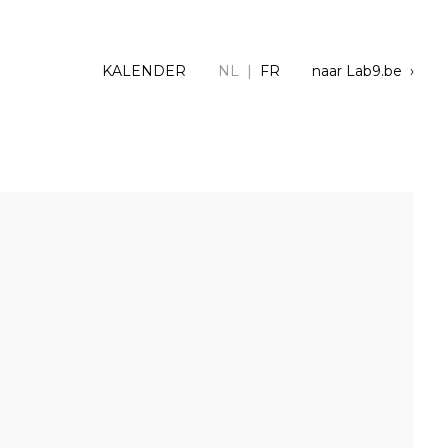
KALENDER
NL |
FR
naar Lab9.be ›