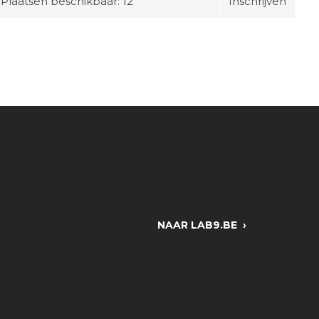
Plaatsen beschikbaar: 12
Inschrijven
NAAR LAB9.BE ›