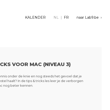
KALENDER
NL |
FR
naar Lab9.be ›
ICKS VOOR MAC (NIVEAU 3)
ennis onder de knie en nog steeds het gevoel dat je
oestel haalt? In de tips & tricks les leer je de verborgen
Mac nog beter kennen.