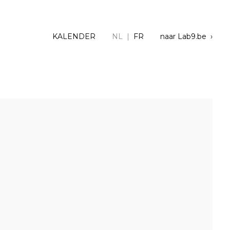
KALENDER
NL |
FR
naar Lab9.be ›